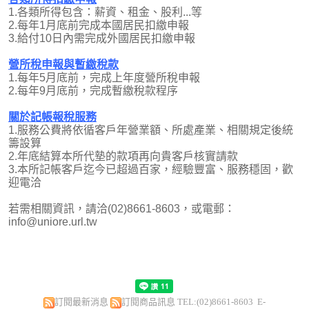
1.各類所得包含：薪資、租金、股利...等
2.每年1月底前完成本國居民扣繳申報
3.給付10日內需完成外國居民扣繳申報
營所稅申報與暫繳稅款
1.每年5月底前，完成上年度營所稅申報
2.每年9月底前，完成暫繳稅款程序
關於記帳報稅服務
1.服務公費將依循客戶年營業額、所處產業、相關規定後統
籌設算
2.年底結算本所代墊的款項再向貴客戶核實請款
3.本所記帳客戶迄今已超過百家，經驗豐富、服務穩固，歡
迎電洽
若需相關資訊，請洽(02)8661-8603，或電郵：
info@uniore.url.tw
訂閱最新消息
訂閱商品訊息
TEL:(02)8661-8603 E-