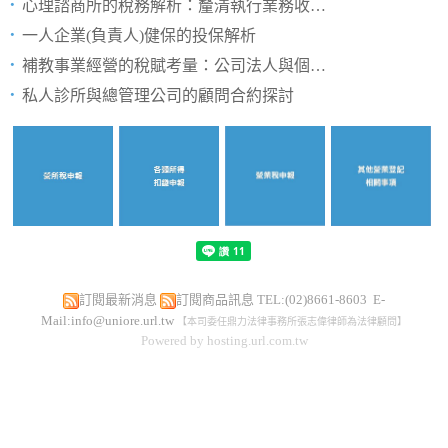
心理諮商所的稅務解析：釐清執行業務收入與營業稅差異
一人企業(負責人)健保的投保解析
補教事業經營的稅賦考量：公司法人與個人經營的比較
私人診所與總管理公司的顧問合約探討
補習班、幼兒園之鐘點老師的所得性質與二代健保
診所出資者，須具執業醫師資格-論投資人門檻與實務
學校教師因研究所需而支付境外AI費用之應注意事項
訂閱最新消息
訂閱商品訊息
TEL:(02)8661-8603 E-
Mail:
info@uniore.url.tw
【本司委任鼎力法律事務所張志偉律師為法律顧問】
Powered by hosting.url.com.tw