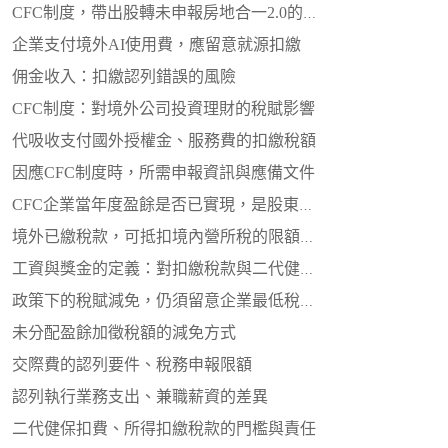
CFC制度，帶出股轉未申報房地合一2.0的稅賦風險
企業支付境外AI使用費，應留意就源扣繳
佣金收入：扣繳認列錯誤的風險
CFC制度：對境外公司投資理財的稅賦影響
代吸收支付國外授權金、服務費的扣繳稅額
因應CFC制度時，所需申報資訊與應備文件
CFC企業當年度盈餘是否已實現，是股東申報稅賦關鍵
境外已繳稅款，可抵扣境內營所稅的限額公式
工資與獎金的定義：對扣繳稅款與二代健保的影響
政策下的稅賦減免，仍須留意企業最低稅賦之責任
未分配盈餘加徵稅額的減免方式
交際費的認列要件、稅務申報限額
認列執行業務支出、兼職薪資的差異
二代健保扣費、所得扣繳稅款的門檻與責任