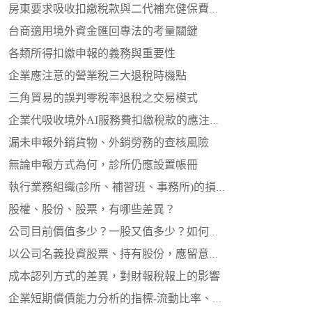
房東要求吸收扣繳稅款與二代補充健保費，該如何計算扣繳憑單金額？
台商適用境外資金匯回專法的考量關鍵
各類所得扣繳申報的義務與重要性
企業應注意的營業稅三大退稅時機點
三角貿易的誤判零稅率退稅之交易模式
企業代吸收境外AI服務費扣繳稅款的應注意事項
漏未申報外銷貨物、外銷勞務的查核風險
無論申報方式為何，診所仍應設置帳冊
執行業務組織(診所、補習班、事務所)的損益計算方式
股權、股份、股票，有哪些差異？
公司目前價值多少？一股又值多少？如何衡量與計算
以公司名義投資股票、持有股份，應留意之事項
成本認列方式的差異，對財報稅報上的影響
企業短期償債能力分析的指標-流動比率、速動比率、現金比率