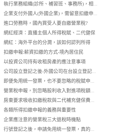
執行業務組織(診所、補習班、事務所)，相關營運稅賦
企業支付外國人(外國企業)，需留意扣繳申報義務
進口勞務時，國內買受人要自繳營業稅?
網紅經濟：直播主個人所得稅賦、二代健保
網紅：海外平台的分潤，該如何認列所得
扣繳申報:薪資扣繳的方式-境內居住民
以投資公司持有收租房產的應注意事項
公司設立登記之後-外國公司在台設立登記各式組織稅賦
即便免用統一發票，也不要忽略的稅賦申報義務
營業稅申報，別忽略股利收入對進項稅額的不得扣抵影響
房東要求吸收扣繳稅款與二代補充健保費，該如何計算扣繳憑單金額？
各類所得扣繳申報的義務與重要性
企業應注意的營業稅三大退稅時機點
行號登記之後，申請免用統一發票，真的好嗎?