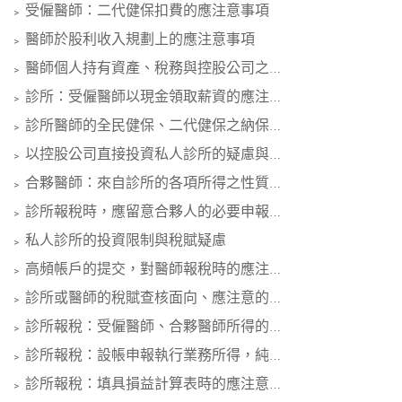
受僱醫師：二代健保扣費的應注意事項
﹥
醫師於股利收入規劃上的應注意事項
﹥
醫師個人持有資產、稅務與控股公司之規劃考量
﹥
診所：受僱醫師以現金領取薪資的應注意事項
﹥
診所醫師的全民健保、二代健保之納保解析
﹥
以控股公司直接投資私人診所的疑慮與問題
﹥
合夥醫師：來自診所的各項所得之性質與申報
﹥
診所報稅時，應留意合夥人的必要申報資訊
﹥
私人診所的投資限制與稅賦疑慮
﹥
高頻帳戶的提交，對醫師報稅時的應注意事項
﹥
診所或醫師的稅賦查核面向、應注意的查核關鍵
﹥
診所報稅：受僱醫師、合夥醫師所得的差異
﹥
診所報稅：設帳申報執行業務所得，純益應注意事項
﹥
診所報稅：填具損益計算表時的應注意事項
﹥