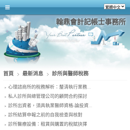
翰鼎會計記帳士事務所
首頁
最新消息
診所與醫師稅務
心理諮商所的稅務解析：釐清執行業務收入與營業稅差異
﹥
私人診所與總管理公司的顧問合約探討
﹥
診所出資者，須具執業醫師資格-論投資人門檻與實務
﹥
診所結算申報之前的自我檢查與核對
﹥
診所醫療設備：租賃與購置的稅賦抉擇
﹥