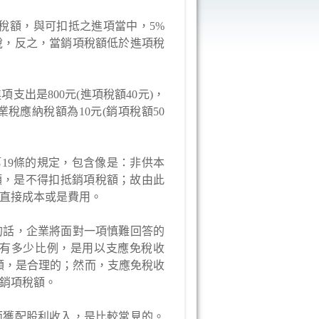
稅額，與可扣抵之進項當中，5%
稅，反之，當銷項稅額低於進項稅
項支出是800元(進項稅額40元)，
應納稅額為10元(銷項稅額50
19條的規定，包含像是：非供本
額，是不得扣抵銷項稅額；故由此
直接成本或是費用。
的話，企業將面對一項慎難回答的
有多少比例，是用以支應免稅收
額，是合理的；然而，支應免稅收
銷項稅額。
而獲配股利收入，是比較常見的。