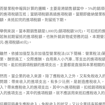
而營業稅申報與計算的邏輯，主要是將銷售額當中，5%的銷項
的進項稅額互抵；當銷項稅額高過進項稅額，當期即繳納營業
額，未抵扣完的進項稅額，則留抵下期。
舉例來說，當本期銷售額是1,000元(銷項稅額50元)，可扣抵的進
若無前期留抵的進項稅額，也無外銷貨物或勞務的話，本期營業稅
元-進項稅額40元)。
雖然，依據加值型及非加值型營業稅法(以下簡稱：營業稅法)第
業、酬勞員工、交際應酬、自用乘人小汽車...等支出的進項稅
可知，能扣抵銷項稅額的進項支出，主要都是直接與本業相關的
然而，當企業的收入來源，除了應稅收入之外，又有免稅收入
問題：帶來收入的進項支出，有多少比例，是創造應稅收入，
入？帶來應稅收入的進項支出，其中5%進項稅額，扣抵銷項稅
入的進項支出，其中的進項稅額，就不應該用來抵扣應稅收入的
這種同時產生應稅收入、免稅收入的狀況，又以企業持有股權