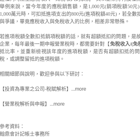
舉例來說，
當今年度的應稅銷售額，是1,000元(銷項稅額50
1,000萬元時，可扣抵進項支出的800元(進項稅額40元)，若
與爭議，畢竟應稅收入與免稅收入的比例，相差非常懸殊。
若進項稅額全數扣抵銷項稅額的話，就有超額抵扣的問題，是
企業，每年最後一期申報營業稅時，都需要針對【
免稅收入/(免
抵比率，並重新檢視該年度的進項稅額，是否有超額扣抵的問
稅，或調整留抵的進項稅額。
相關細節與說明，歡迎參與以下研討：
【投資為專業之公司-稅賦解析】
...
more
【營業稅解析與申報
】
...
more
參考資料：
翰鼎會計記帳士事務所