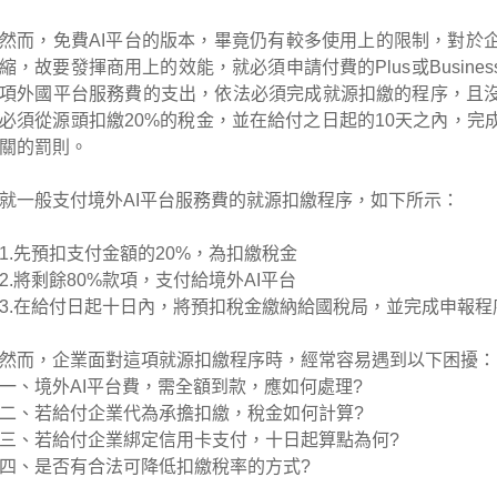
然而，免費AI平台的版本，畢竟仍有較多使用上的限制，對於
縮，故要發揮商用上的效能，就必須申請付費的Plus或Busin
項外國平台服務費的支出，依法必須完成就源扣繳的程序，且
必須從源頭扣繳20%的稅金，並在給付之日起的10天之內，完
關的罰則。
就一般支付境外AI平台服務費的就源扣繳程序，如下所示：
1.先預扣支付金額的20%，為扣繳稅金
2.將剩餘80%款項，支付給境外AI平台
3.在給付日起十日內，將預扣稅金繳納給國稅局，並完成申報程
然而，企業面對這項就源扣繳程序時，經常容易遇到以下困擾：
一、境外AI平台費，需全額到款，應如何處理?
二、若給付企業代為承擔扣繳，稅金如何計算?
三、若給付企業綁定信用卡支付，十日起算點為何?
四、是否有合法可降低扣繳稅率的方式?