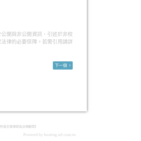
於公開與非公開資訊、引述於非校
求法律的必要保障。若需引用請詳
下一個
所張志偉律師為法律顧問】
Powered by hosting.url.com.tw