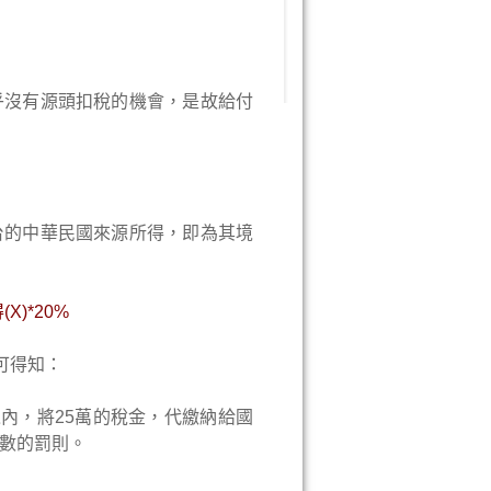
乎沒有源頭扣稅的機會，是故給付
台的中華民國來源所得，即為其境
X)
*20%
可得知：
之內，將25萬的稅金，代繳納給國
數的罰則。