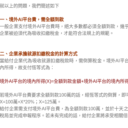
就以上的問題，我們簡述如下
一、境外AI平台費，需全額到款
一般企業支付境外AI平台費時，絕大多數都必須全額到款，幾
企業被迫須代為吸收扣繳稅金，才能符合法規上的規範。
二、企業承擔就源扣繳稅金的計算方式
當給付企業代為吸收就源扣繳稅款時，需倒算稅金。境外AI平
內所得，故支付恆等式為：
境外AI平台的境內所得(X)=全額到款金額+
境外AI平台的境內所得(
若境外AI平台費要求全額到款100萬的話，經恆等式的倒算，即
X=100萬+X*20%；X=125萬。
給付企業需支付境外AI平台費，為全額到款100萬，並於十天
稅局並完成申報程序。若未有完成的話，給付企業將承受相關倍