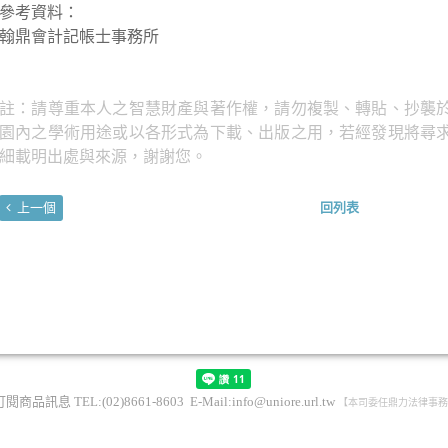
參考資料：
翰鼎會計記帳士事務所
註：請尊重本人之智慧財產與著作權，請勿複製、轉貼、抄襲
園內之學術用途或以各形式為下載、出版之用，若經發現將尋
細載明出處與來源，謝謝您。
上一個
回列表
訂閱商品訊息
TEL:(02)8661-8603 E-Mail:
info@uniore.url.tw
【本司委任鼎力法律事務