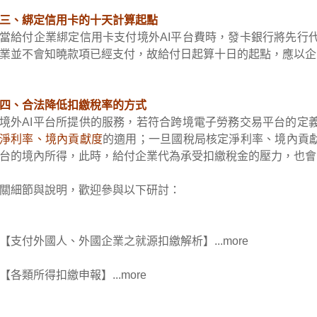
三、綁定信用卡的十天計算起點
當給付企業綁定信用卡支付境外AI平台費時，發卡銀行將先行
業並不會知曉款項已經支付，故給付日起算十日的起點，應以企
四、合法降低扣繳稅率的方式
境外AI平台所提供的服務，若符合跨境電子勞務交易平台的定
淨利率、境內貢獻度
的適用；一旦國稅局核定
淨利率、境內貢獻
台的境內所得，此時，給付企業代為承受扣繳稅金的壓力，也會
關細節與說明，歡迎參與以下研討：
【支付外國人、外國企業之就源扣繳解析
】
..
.
more
【
各類所得扣繳申報
】
..
.
more