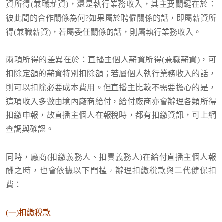
資所得(兼職薪資)，還是執行業務收入，其主要關鍵在於：
彼此間的合作關係為何?如果屬於聘僱關係的話，即屬薪資所
得(兼職薪資)，若屬委任關係的話，則屬執行業務收入。
兩項所得的差異在於：直播主個人薪資所得(兼職薪資)，可
扣除定額的薪資特別扣除額；若屬個人執行業務收入的話，
則可以扣除必要成本費用。但直播主比較不需要擔心的是，
這項收入多數由境內廠商給付，給付廠商亦會辦理
各類所得
扣繳申報
，故
直播主
個人在報稅時，都有扣繳資訊，可上網
查調與確認。
同時，廠商(扣繳義務人、扣費義務人)在給付直播主個人報
酬之時，也會依據以下門檻，辦理扣繳稅款與
二代健保扣
費
：
(一)扣繳稅款