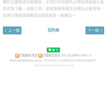
襲於公開與非公開資訊、引述於非校園內之學術用途或以各
形式為下載、出版之用，若經發現將尋求法律的必要保障。
若需引用請詳細載明出處與來源，謝謝您。
回列表
上一個
下一個
訂閱最新消息
訂閱商品訊息
TEL:(02)8661-8603 E-
Mail:
info@uniore.url.tw
【本司委任鼎力法律事務所張志偉律師為法律顧問】
Powered by hosting.url.com.tw